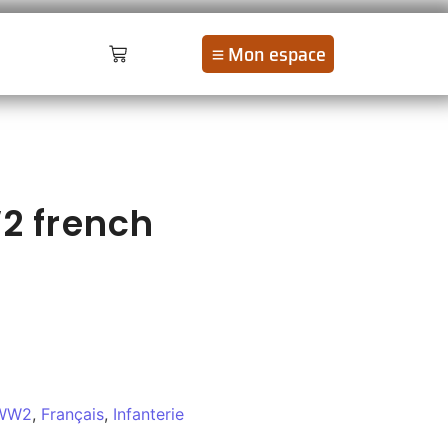
Mon espace
 french
t
 WW2
,
Français
,
Infanterie