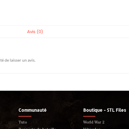
Avis (0)
té de laisser un avis.
Communauté
Boutique - STL Files
Tuto
World War 2