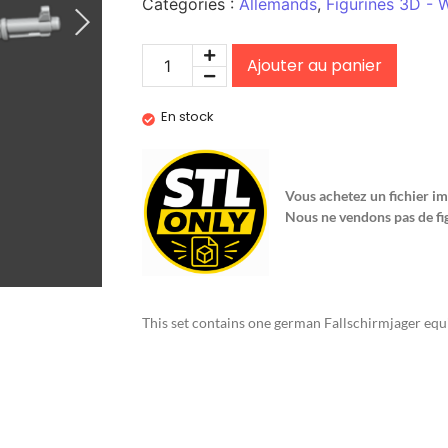
Catégories :
Allemands
,
Figurines 3D -
Ajouter au panier
En stock
Vous achetez un fichier im
Nous ne vendons pas de fi
This set contains one german Fallschirmjager eq