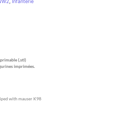
 WW2
,
Infanterie
primable (.stl)
gurines imprimées.
uiped with mauser K98