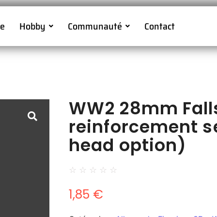
ne
Hobby
Communauté
Contact
WW2 28mm Fall
reinforcement se
head option)
☆
☆
☆
☆
☆
1,85
€