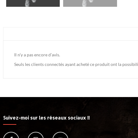
Il n’y a pas encore d’avis.
Seuls les clients connectés ayant acheté ce produit ont la possibili
Suivez-moi sur les réseaux sociaux !!