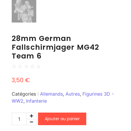
28mm German
Fallschirmjager MG42
Team 6
☆
☆
☆
☆
☆
3,50
€
Catégories :
Allemands
,
Autres
,
Figurines 3D -
WW2
,
Infanterie
Ajouter au panier